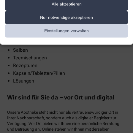
Kompressionsstrümpfe
Alle akzeptieren
Stützstrümpfe
Nur notwendige akzeptieren
Einstellungen verwalten
Eigenherstellung
Salben
Teemischungen
Rezepturen
Kapseln/Tabletten/Pillen
Lösungen
Wir sind für Sie da – vor Ort und digital
Unsere Apotheke steht nicht nur als vertrauenswürdiger Ort in
Ihrer Nachbarschaft, sondern auch als digitaler Begleiter zur
Verfügung. Vor Ort bieten wir Ihnen eine persönliche Beratung
und Betreuung an. Online stehen wir Ihnen mit derselben