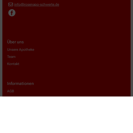
info@rosenapo-schwerte.de
Über uns
Unsere Apotheke
Team
Kontakt
Informationen
AGB
Datenschutz
Impressum
Barrierefreiheitserklärung
Wir legen großen Wert auf den Schutz Ihrer persönlichen Daten und