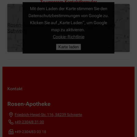
Zu unserem Kontaktformular
Mit dem Laden der Karte stimmen Sie den
Datenschutzbestimmungen von Google zu.
Klicken Sie auf „Karte Laden“, um Google
Rosen-Apotheke, Friedrich-Hegel-Str. 116, 58239
map zu aktivieren.
Schwerte
Cookie-Richtlinie
Karte laden
Kontakt
Rosen-Apotheke
Friedrich-Hegel-Str. 116
,
58239
Schwerte
+49-2304/8 31 00
+49-2304/83 03 18