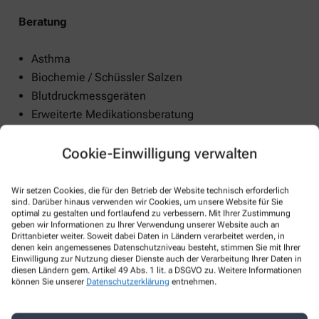
Beratung
Asthma
Biochemie / Schüssler Salzen
Blutdruckmessgeräten
Erweiterte Medikationsberatung
Homöopathie
Cookie-Einwilligung verwalten
Inkontinenz
Kompressionstherapie
Phytotherapie
Wir setzen Cookies, die für den Betrieb der Website technisch erforderlich
sind. Darüber hinaus verwenden wir Cookies, um unsere Website für Sie
Polymedikation
optimal zu gestalten und fortlaufend zu verbessern. Mit Ihrer Zustimmung
geben wir Informationen zu Ihrer Verwendung unserer Website auch an
Drittanbieter weiter. Soweit dabei Daten in Ländern verarbeitet werden, in
denen kein angemessenes Datenschutzniveau besteht, stimmen Sie mit Ihrer
Einwilligung zur Nutzung dieser Dienste auch der Verarbeitung Ihrer Daten in
Anmessen
diesen Ländern gem. Artikel 49 Abs. 1 lit. a DSGVO zu. Weitere Informationen
können Sie unserer
Datenschutzerklärung
entnehmen.
Bandagen