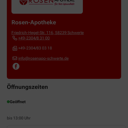
Rosen-Apotheke
Friedrich-Hegel-Str. 116
,
58239
Schwerte
+49-2304/8 31 00
+49-2304/83 03 18
info@rosenapo-schwerte.de
Öffnungszeiten
Geöffnet
bis 13:00 Uhr