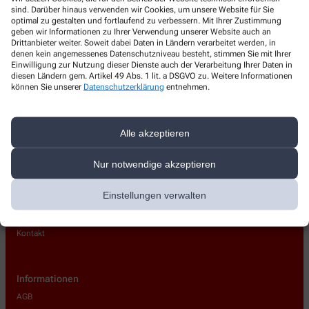
Rosen-Apotheke
sind. Darüber hinaus verwenden wir Cookies, um unsere Website für Sie
optimal zu gestalten und fortlaufend zu verbessern. Mit Ihrer Zustimmung
geben wir Informationen zu Ihrer Verwendung unserer Website auch an
Friedrich-Hegel-Str. 116
,
58239
Schwerte
Drittanbieter weiter. Soweit dabei Daten in Ländern verarbeitet werden, in
+49-2304/8 31 00
denen kein angemessenes Datenschutzniveau besteht, stimmen Sie mit Ihrer
Einwilligung zur Nutzung dieser Dienste auch der Verarbeitung Ihrer Daten in
+49-2304/83 03 18
diesen Ländern gem. Artikel 49 Abs. 1 lit. a DSGVO zu. Weitere Informationen
können Sie unserer
Datenschutzerklärung
entnehmen.
info@rosenapo-schwerte.de
Alle akzeptieren
Nur notwendige akzeptieren
Über uns
Einstellungen verwalten
Unsere Apotheke
Team
Kontakt
Informationen
AGB